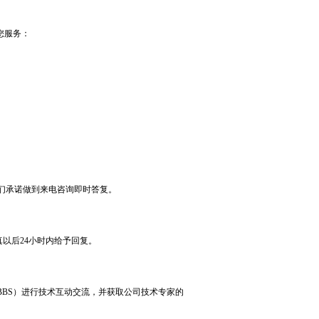
您服务：
们承诺做到来电咨询即时答复。
真以后
24
小时内给予回复。
BBS
）进行技术互动交流，并获取公司技术专家的