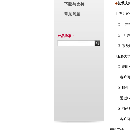
◆
技术支
下载与支持
l
充足的
常见问题
①
产
②
问
产品搜索：
③
系统
l
服务方
①
即时
客户可
②
邮件
通过
E
③
网站
客户可以
在线支持。