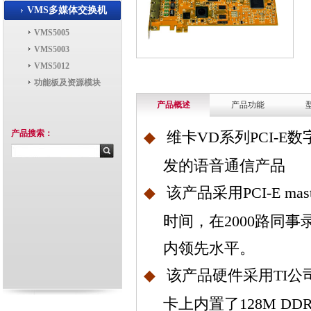
VMS多媒体交换机
VMS5005
VMS5003
VMS5012
功能板及资源模块
产品概述
产品功能
产品搜索：
◆
维卡
VD
系列
PCI-E
数
发的语音通信产品
◆
该产品采用
PCI-E mas
时间，在
2000
路同事
内领先水平。
◆
该产品硬件采用
TI
公
卡上内置了
128M DD