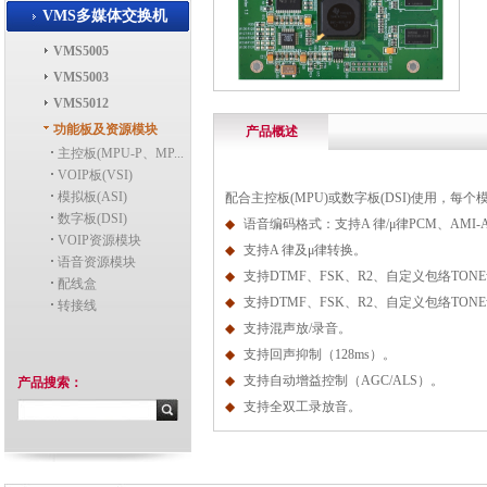
VMS多媒体交换机
VMS5005
VMS5003
VMS5012
功能板及资源模块
产品概述
主控板(MPU-P、MP...
VOIP板(VSI)
模拟板(ASI)
配合主控板
(MPU)
或数字板
(DSI)
使用，每个
数字板(DSI)
◆
语音编码格式：支持
A
律
/
μ律
PCM
、
AMI-
VOIP资源模块
◆
支持
A
律及μ律转换。
语音资源模块
◆
支持
DTMF
、
FSK
、
R2
、自定义包络
TONE
配线盒
◆
支持
DTMF
、
FSK
、
R2
、自定义包络
TONE
转接线
◆
支持混声放
/
录音。
◆
支持回声抑制（
128ms
）。
◆
支持自动增益控制（
AGC/ALS
）。
产品搜索：
◆
支持全双工录放音。