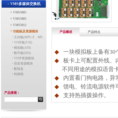
VMS多媒体交换机
VMS5005
VMS5003
VMS5012
功能板及资源模块
产品概述
产品特点
主控板(MPU-P、MP...
VOIP板(VSI)
模拟板(ASI)
◆
一块模拟板上备有
30
数字板(DSI)
VOIP资源模块
◆
板卡上可配置外线、
语音资源模块
不同用途的模拟语音
配线盒
转接线
◆
内置看门狗电路，异
◆
馈电、铃流电源软件
产品搜索：
◆
支持热插拨操作。