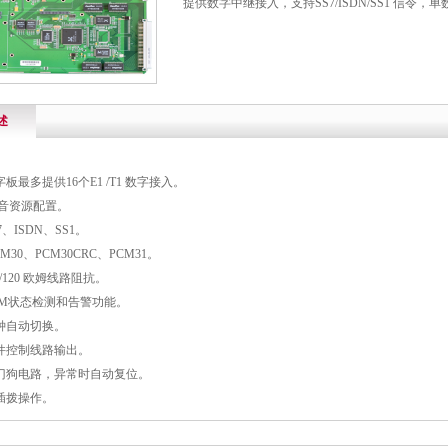
提供数字中继接入，支持SS7/ISDN/SS1 信令，单
述
字板最多提供
16
个
E1 /T1
数字接入。
音资源配置。
7
、
ISDN
、
SS1
。
M30
、
PCM30CRC
、
PCM31
。
/120
欧姆线路阻抗。
M
状态检测和告警功能。
钟自动切换。
件控制线路输出。
门狗电路，异常时自动复位。
插拨操作。