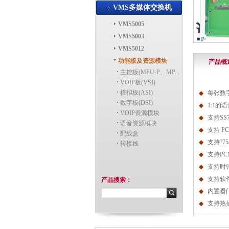
VMS多媒体交换机
VMS5005
VMS5003
VMS5012
功能板及资源模块
产品概
主控板(MPU-P、MP...
VOIP板(VSI)
模拟板(ASI)
◆
每张数
数字板(DSI)
◆
1:1
的语
VOIP资源模块
◆
支持
SS
语音资源模块
◆
支持
PC
配线盒
◆
支持
?
75
转接线
◆
支持
PC
◆
支持时
◆
支持软
产品搜索：
◆
内置看
◆
支持热